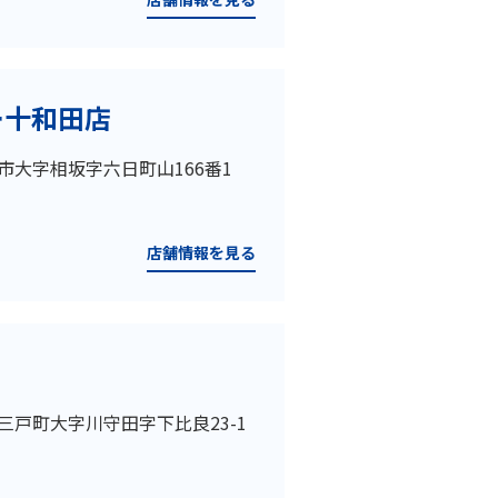
ー十和田店
和田市大字相坂字六日町山166番1
店舗情報を見る
戸郡三戸町大字川守田字下比良23-1