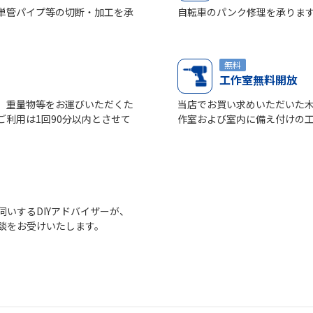
単管パイプ等の切断・加工を承
自転車のパンク修理を承りま
無料
工作室無料開放
、重量物等をお運びいただくた
当店でお買い求めいただいた
利用は1回90分以内とさせて
作室および室内に備え付けの
いするDIYアドバイザーが、
談をお受けいたします。