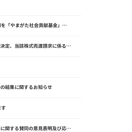
「山形さくらんぼWAON」年間ご利用金額の0.1％にあたる335万円を「やまがた社会貢献基金」に贈呈しお役立ていただきます！
イオン株式会社による当社株券等に係る株式売渡請求を行うことの決定、当該株式売渡請求に係る承認及び当社株式の上場廃止に関するお知らせ
けの結果に関するお知らせ
ます
親会社であるイオン株式会社による当社株券等に対する公開買付けに関する賛同の意見表明及び応募推奨のお知らせ