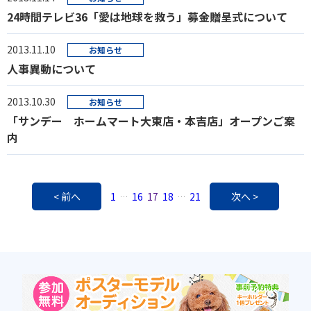
24時間テレビ36「愛は地球を救う」募金贈呈式について
2013.11.10
お知らせ
人事異動について
2013.10.30
お知らせ
「サンデー ホームマート大東店・本吉店」オープンご案
内
< 前へ
1
16
17
18
21
次へ >
…
…