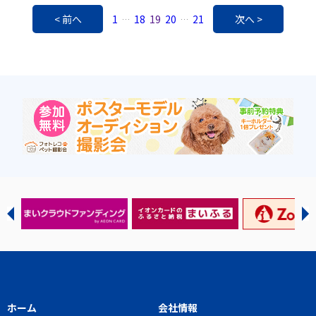
< 前へ
1
18
19
20
21
次へ >
…
…
ホーム
会社情報