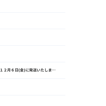
【株主の皆さまへ】今年度の株主優待贈呈品は、１２月５日(木)、１２月６日(金)に発送いたします。どうぞ、青森の美味しいりんごをご賞味下さいませ。