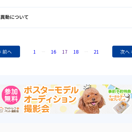
事異動について
< 前へ
1
16
17
18
21
次へ 
…
…