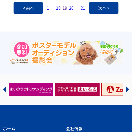
< 前へ
1
18
19
20
21
次へ >
…
…
ホーム
会社情報