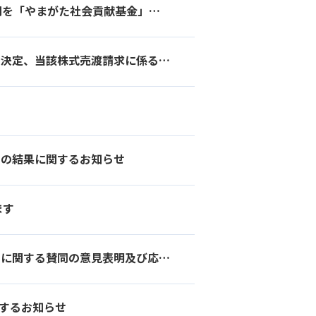
「山形さくらんぼWAON」年間ご利用金額の0.1％にあたる335万円を「やまがた社会貢献基金」に贈呈しお役立ていただきます！
イオン株式会社による当社株券等に係る株式売渡請求を行うことの決定、当該株式売渡請求に係る承認及び当社株式の上場廃止に関するお知らせ
けの結果に関するお知らせ
ます
親会社であるイオン株式会社による当社株券等に対する公開買付けに関する賛同の意見表明及び応募推奨のお知らせ
関するお知らせ